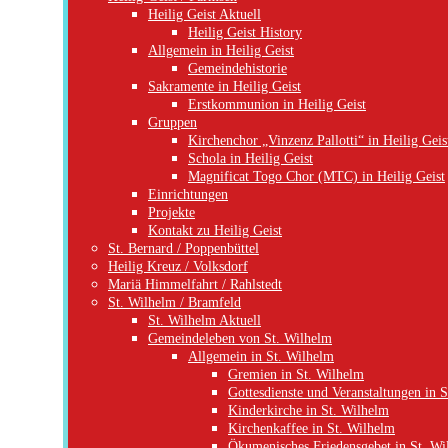
Heilig Geist Aktuell
Heilig Geist History
Allgemein in Heilig Geist
Gemeindehistorie
Sakramente in Heilig Geist
Erstkommunion in Heilig Geist
Gruppen
Kirchenchor „Vinzenz Pallotti“ in Heilig Geis
Schola in Heilig Geist
Magnificat Togo Chor (MTC) in Heilig Geist
Einrichtungen
Projekte
Kontakt zu Heilig Geist
St. Bernard / Poppenbüttel
Heilig Kreuz / Volksdorf
Mariä Himmelfahrt / Rahlstedt
St. Wilhelm / Bramfeld
St. Wilhelm Aktuell
Gemeindeleben von St. Wilhelm
Allgemein in St. Wilhelm
Gremien in St. Wilhelm
Gottesdienste und Veranstaltungen in 
Kinderkirche in St. Wilhelm
Kirchenkaffee in St. Wilhelm
Ökumenisches Friedensgebet in St. Wi