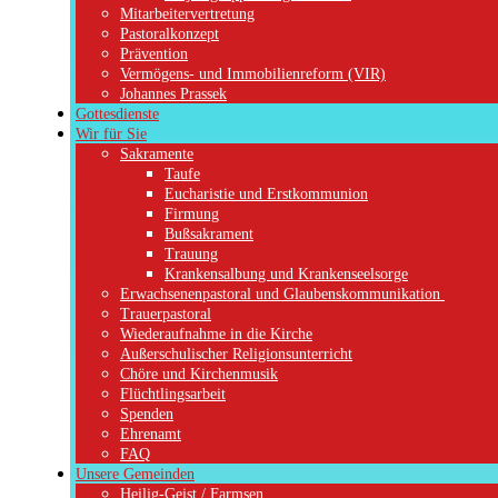
Mitarbeitervertretung
Pastoralkonzept
Prävention
Vermögens- und Immobilienreform (VIR)
Johannes Prassek
Gottesdienste
Wir für Sie
Sakramente
Taufe
Eucharistie und Erstkommunion
Firmung
Bußsakrament
Trauung
Krankensalbung und Krankenseelsorge
Erwachsenenpastoral und Glaubenskommunikation
Trauerpastoral
Wiederaufnahme in die Kirche
Außerschulischer Religionsunterricht
Chöre und Kirchenmusik
Flüchtlingsarbeit
Spenden
Ehrenamt
FAQ
Unsere Gemeinden
Heilig-Geist / Farmsen