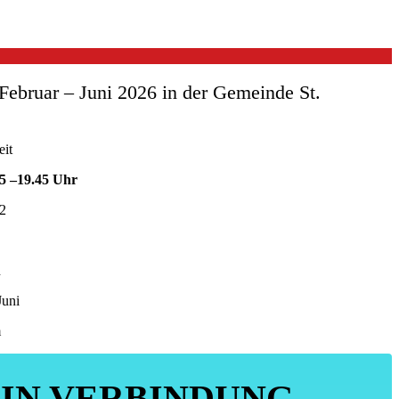
ebruar – Juni 2026 in der Gemeinde St.
eit
15
–
19.45 Uhr
22
n
Juni
m
 IN VERBINDUNG