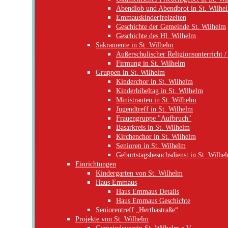
Abendlob und Abendbrot in St. Wilhe
Emmauskinderfreizeiten
Geschichte der Gemeinde St. Wilhelm
Geschichte des Hl. Wilhelm
Sakramente in St. Wilhelm
Außerschulischer Religionsunterricht
Firmung in St. Wilhelm
Gruppen in St. Wilhelm
Kinderchor in St. Wilhelm
Kinderbibeltag in St. Wilhelm
Ministranten in St. Wilhelm
Jugendtreff in St. Wilhelm
Frauengruppe "Aufbruch"
Basarkreis in St. Wilhelm
Kirchenchor in St. Wilhelm
Senioren in St. Wilhelm
Geburtstagsbesuchsdienst in St. Wilhe
Einrichtungen
Kindergarten von St. Wilhelm
Haus Emmaus
Haus Emmaus Details
Haus Emmaus Geschichte
Seniorentreff „Herthastraße“
Projekte von St. Wilhelm