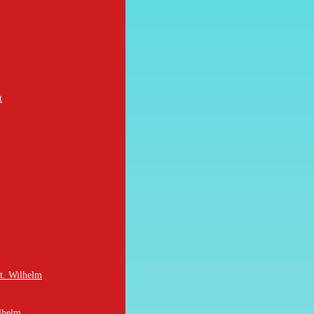
t
St. Wilhelm
lhelm