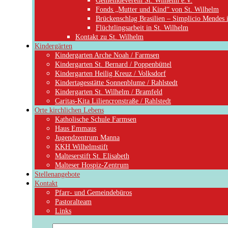
Gemeindeverein St. Wilhelm e.V.
Fonds „Mutter und Kind“ von St. Wilhelm
Brückenschlag Brasilien – Simplicio Mendes 
Flüchtlingsarbeit in St. Wilhelm
Kontakt zu St. Wilhelm
Kindergärten
Kindergarten Arche Noah / Farmsen
Kindergarten St. Bernard / Poppenbüttel
Kindergarten Heilig Kreuz / Volksdorf
Kindertagesstätte Sonnenblume / Rahlstedt
Kindergarten St. Wilhelm / Bramfeld
Caritas-Kita Liliencronstraße / Rahlstedt
Orte kirchlichen Lebens
Katholische Schule Farmsen
Haus Emmaus
Jugendzentrum Manna
KKH Wilhelmstift
Malteserstift St. Elisabeth
Malteser Hospiz-Zentrum
Stellenangebote
Kontakt
Pfarr- und Gemeindebüros
Pastoralteam
Links