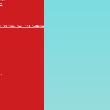
lm
 / Erstkommunion in St. Wilhelm
lm