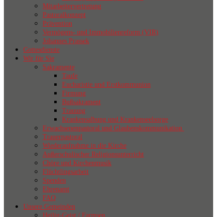
Mitarbeitervertretung
Pastoralkonzept
Prävention
Vermögens- und Immobilienreform (VIR)
Johannes Prassek
Gottesdienste
Wir für Sie
Sakramente
Taufe
Eucharistie und Erstkommunion
Firmung
Bußsakrament
Trauung
Krankensalbung und Krankenseelsorge
Erwachsenenpastoral und Glaubenskommunikation
Trauerpastoral
Wiederaufnahme in die Kirche
Außerschulischer Religionsunterricht
Chöre und Kirchenmusik
Flüchtlingsarbeit
Spenden
Ehrenamt
FAQ
Unsere Gemeinden
Heilig-Geist / Farmsen