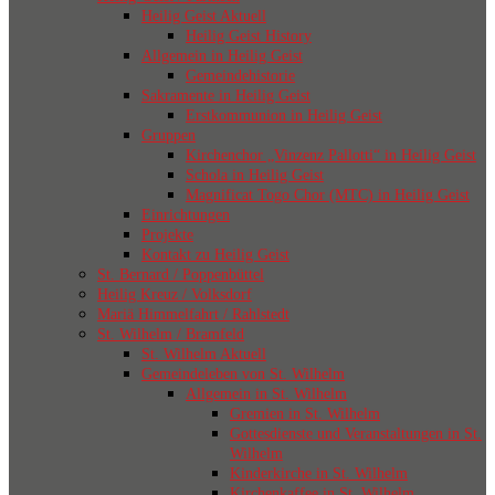
Heilig Geist Aktuell
Heilig Geist History
Allgemein in Heilig Geist
Gemeindehistorie
Sakramente in Heilig Geist
Erstkommunion in Heilig Geist
Gruppen
Kirchenchor „Vinzenz Pallotti“ in Heilig Geist
Schola in Heilig Geist
Magnificat Togo Chor (MTC) in Heilig Geist
Einrichtungen
Projekte
Kontakt zu Heilig Geist
St. Bernard / Poppenbüttel
Heilig Kreuz / Volksdorf
Mariä Himmelfahrt / Rahlstedt
St. Wilhelm / Bramfeld
St. Wilhelm Aktuell
Gemeindeleben von St. Wilhelm
Allgemein in St. Wilhelm
Gremien in St. Wilhelm
Gottesdienste und Veranstaltungen in St.
Wilhelm
Kinderkirche in St. Wilhelm
Kirchenkaffee in St. Wilhelm