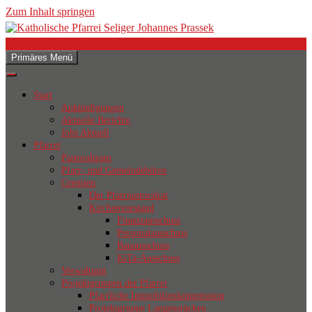
Zum Inhalt springen
Suchen
Primäres Menü
Katholische Pfarrei Seliger
Johannes Prassek
Start
Ankündigungen
Aktuelle Berichte
Jobs Aktuell
Pfarrei
Pastoralteam
Pfarr- und Gemeindebüros
Gremien
Der Pfarrpastoralrat
Kirchenvorstand
Finanzausschuss
Personalausschuss
Bauausschuss
KiTa-Ausschuss
Verwaltung
Projektgruppen der Pfarrei
Pfarrliche Immobilienkommission
Projektgruppe Langenstücken