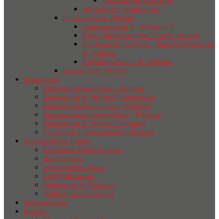
Haus Emmaus Geschichte
Seniorentreff „Herthastraße“
Projekte von St. Wilhelm
Gemeindeverein St. Wilhelm e.V.
Fonds „Mutter und Kind“ von St. Wilhelm
Brückenschlag Brasilien – Simplicio Mendes in
St. Wilhelm
Flüchtlingsarbeit in St. Wilhelm
Kontakt zu St. Wilhelm
Kindergärten
Kindergarten Arche Noah / Farmsen
Kindergarten St. Bernard / Poppenbüttel
Kindergarten Heilig Kreuz / Volksdorf
Kindertagesstätte Sonnenblume / Rahlstedt
Kindergarten St. Wilhelm / Bramfeld
Caritas-Kita Liliencronstraße / Rahlstedt
Orte kirchlichen Lebens
Katholische Schule Farmsen
Haus Emmaus
Jugendzentrum Manna
KKH Wilhelmstift
Malteserstift St. Elisabeth
Malteser Hospiz-Zentrum
Stellenangebote
Kontakt