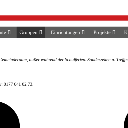
annes Prassek
nte
Gruppen
Einrichtungen
Projekte
K
emeinderaum, außer während der Schulferien. Sonderzeiten u. Treffp
77 641 02 73,