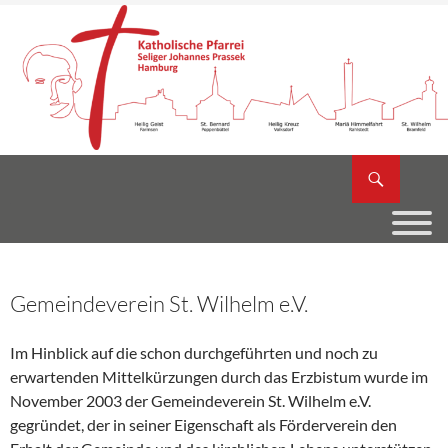
Zum
Inhalt
springen
Suchen
Katholische Pfarrei Seliger Johannes Prassek
Gemeindeverein St. Wilhelm e.V.
Im Hinblick auf die schon durchgeführten und noch zu
erwartenden Mittelkürzungen durch das Erzbistum wurde im
November 2003 der Gemeindeverein St. Wilhelm e.V.
gegründet, der in seiner Eigenschaft als Förderverein den