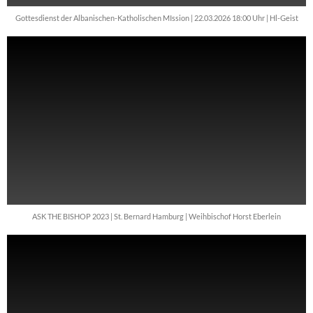
Gottesdienst der Albanischen-Katholischen MIssion | 22.03.2026 18:00 Uhr | Hl-Geist
ASK THE BISHOP 2023 | St. Bernard Hamburg | Weihbischof Horst Eberlein