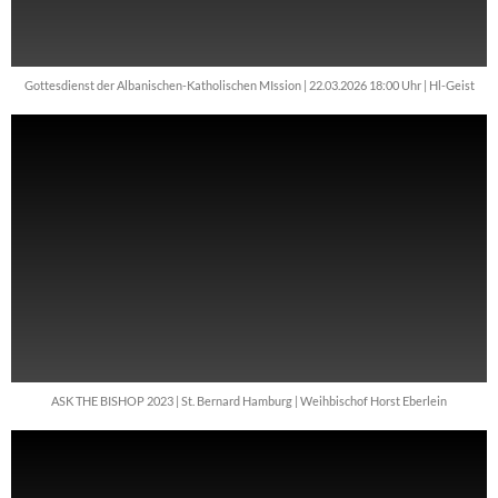
Gottesdienst der Albanischen-Katholischen MIssion | 22.03.2026 18:00 Uhr | Hl-Geist
ASK THE BISHOP 2023 | St. Bernard Hamburg | Weihbischof Horst Eberlein