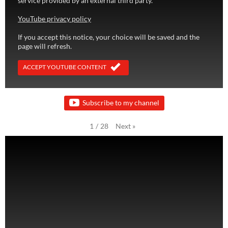
service provided by an external third party.
YouTube privacy policy
If you accept this notice, your choice will be saved and the
page will refresh.
ACCEPT YOUTUBE CONTENT
Subscribe to my channel
Next
»
1
/
28