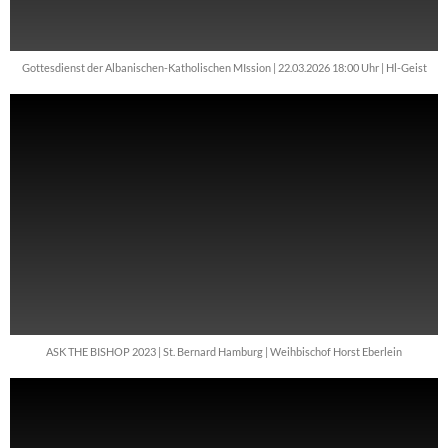
Gottesdienst der Albanischen-Katholischen MIssion | 22.03.2026 18:00 Uhr | Hl-Geist
ASK THE BISHOP 2023 | St. Bernard Hamburg | Weihbischof Horst Eberlein