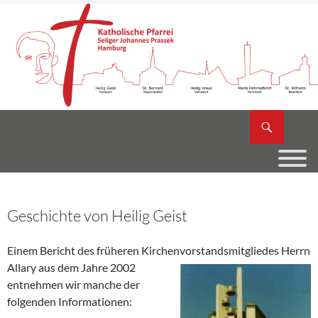
Zum
Inhalt
springen
Suchen
Katholische Pfarrei Seliger Johannes Prassek
Geschichte von Heilig Geist
Einem Bericht des früheren Kirchenvorstandsmitgliedes Herrn
Allary aus dem Jahre 2002
entnehmen wir manche der
folgenden Informationen: