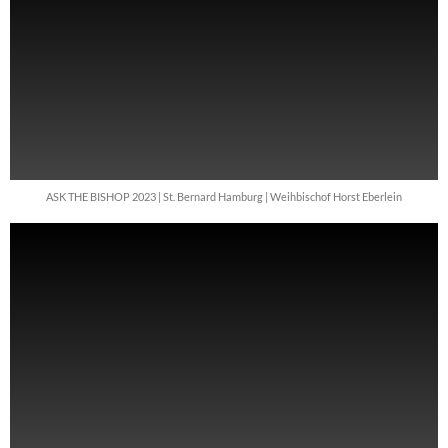
ASK THE BISHOP 2023 | St. Bernard Hamburg | Weihbischof Horst Eberlein