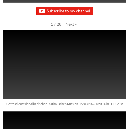
Subscribe to my channel
Next
»
1
/
28
Gottesdienst der Albanischen-Katholischen MIssion | 22.03.2026 18:00 Uhr | Hl-Geist