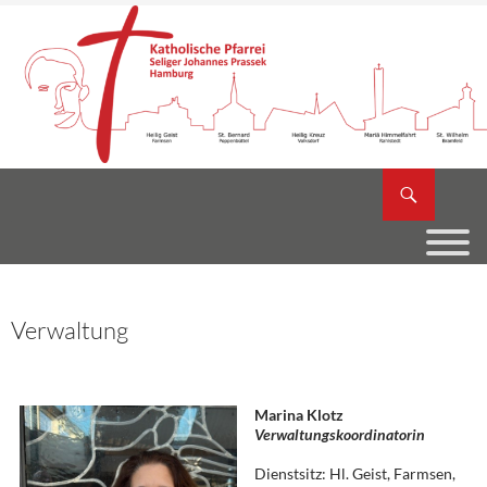
Zum
Inhalt
springen
Suchen
Katholische Pfarrei Seliger Johannes Prassek
Verwaltung
Marina Klotz
Verwaltungskoordinatorin
Dienstsitz: Hl. Geist, Farmsen,