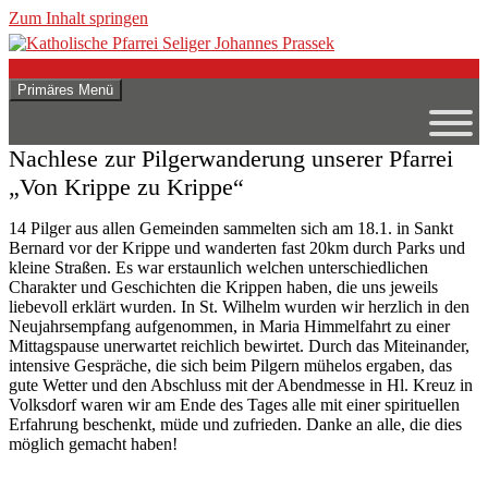
Zum Inhalt springen
Suchen
Primäres Menü
Katholische Pfarrei Seliger
Johannes Prassek
Nachlese zur Pilgerwanderung unserer Pfarrei
„Von Krippe zu Krippe“
14 Pilger aus allen Gemeinden sammelten sich am 18.1. in Sankt
Bernard vor der Krippe und wanderten fast 20km durch Parks und
kleine Straßen. Es war erstaunlich welchen unterschiedlichen
Charakter und Geschichten die Krippen haben, die uns jeweils
liebevoll erklärt wurden. In St. Wilhelm wurden wir herzlich in den
Neujahrsempfang aufgenommen, in Maria Himmelfahrt zu einer
Mittagspause unerwartet reichlich bewirtet. Durch das Miteinander,
intensive Gespräche, die sich beim Pilgern mühelos ergaben, das
gute Wetter und den Abschluss mit der Abendmesse in Hl. Kreuz in
Volksdorf waren wir am Ende des Tages alle mit einer spirituellen
Erfahrung beschenkt, müde und zufrieden. Danke an alle, die dies
möglich gemacht haben!