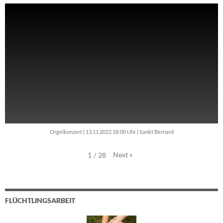
Orgelkonzert | 13.11.2022 18:00 Uhr | Sankt Bernard
Next
»
1
/
28
FLÜCHTLINGSARBEIT