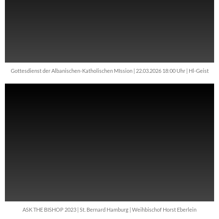
Gottesdienst der Albanischen-Katholischen MIssion | 22.03.2026 18:00 Uhr | Hl-Geist
ASK THE BISHOP 2023 | St. Bernard Hamburg | Weihbischof Horst Eberlein