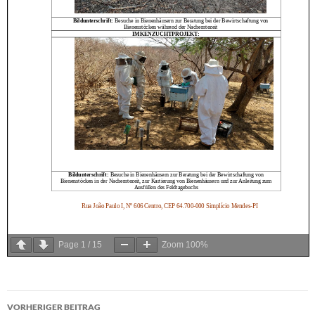
Page
1
/
15
Zoom
100%
VORHERIGER BEITRAG