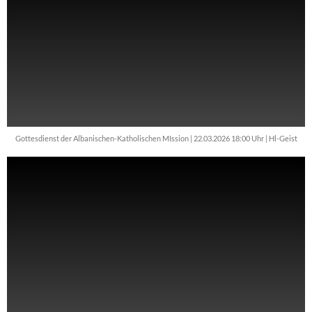
Gottesdienst der Albanischen-Katholischen MIssion | 22.03.2026 18:00 Uhr | Hl-Geist