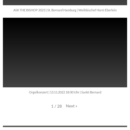
ASK THE BISHOP 2023 | St. Bernard Hamburg | Weihbischof Horst Eberlein
Orgelkonzert | 13.11.2022 18:00 Uhr | Sankt Bernard
Next
»
1
/
28