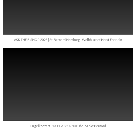
ASK THE BISHOP 2023 | St. Bernard Hamburg | Weihbischof Horst Eberlein
Orgelkonzert | 13.11.2022 18:00 Uhr | Sankt Bernard