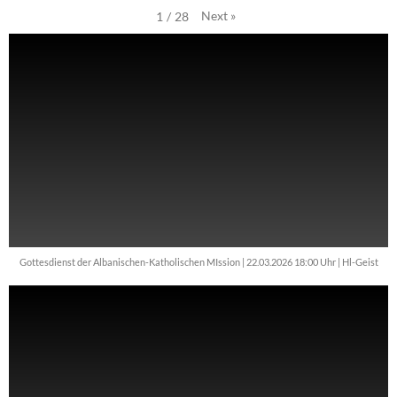
Next
»
1
/
28
Gottesdienst der Albanischen-Katholischen MIssion | 22.03.2026 18:00 Uhr | Hl-Geist