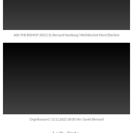
ASK THE BISHOP 2023 | St. Bernard Hamburg | Weihbischof Horst Eberlein
Orgelkonzert | 13.11.2022 18:00 Uhr | Sankt Bernard
Next
»