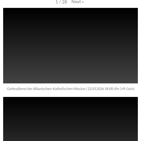
Next
»
1
/
28
Gottesdienst der Albanischen-Katholischen MIssion | 22.03.2026 18:00 Uhr | Hl-Geist