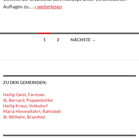
Auflagen zu.…
» weiterlesen
1
2
NÄCHSTE →
Beitragsnavigation
ZU DEN GEMEINDEN:
Heilig-Geist, Farmsen
St. Bernard, Poppenbüttel
Heilig Kreuz, Volksdorf
Mariä Himmelfahrt, Rahlstedt
St. Wilhelm, Bramfeld