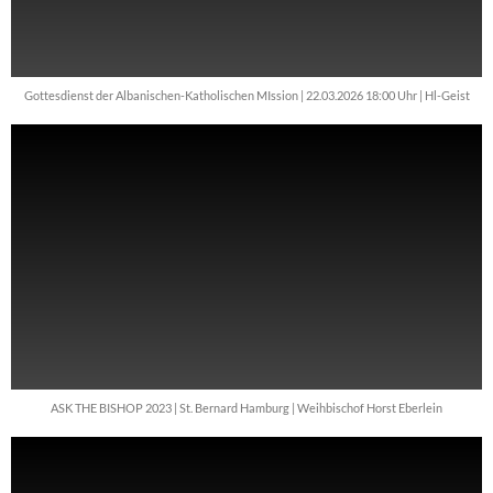
Gottesdienst der Albanischen-Katholischen MIssion | 22.03.2026 18:00 Uhr | Hl-Geist
ASK THE BISHOP 2023 | St. Bernard Hamburg | Weihbischof Horst Eberlein