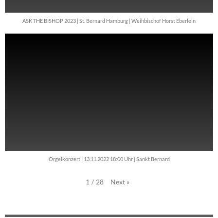
ASK THE BISHOP 2023 | St. Bernard Hamburg | Weihbischof Horst Eberlein
Orgelkonzert | 13.11.2022 18:00 Uhr | Sankt Bernard
Next
»
1
/
28