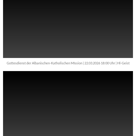
Gottesdienst der Albanischen-Katholischen MIssion | 22.03.2026 18:00 Uhr | Hl-Geist