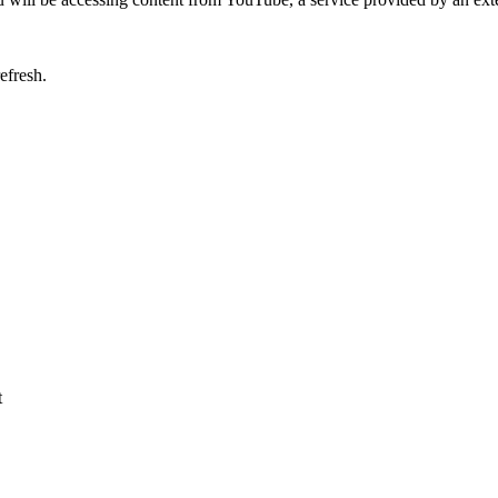
efresh.
t