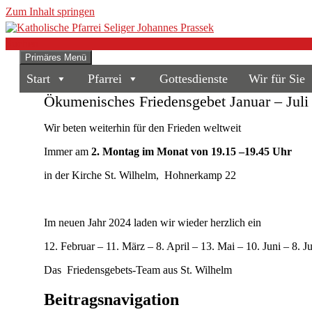
Zum Inhalt springen
Suchen
Primäres Menü
Katholische Pfarrei Seliger Joh
Start
Pfarrei
Gottesdienste
Wir für Sie
Ökumenisches Friedensgebet Januar – Juli
Wir beten weiterhin für den Frieden weltweit
Immer am
2. Montag im Monat von 1
9.15
–
19.45 Uhr
in der Kirche St. Wilhelm, Hohnerkamp 22
Im neuen Jahr 2024 laden wir wieder herzlich ein
12. Februar – 11. März – 8. April – 13. Mai – 10. Juni – 8. Ju
Das Friedensgebets-Team aus St. Wilhelm
Beitragsnavigation