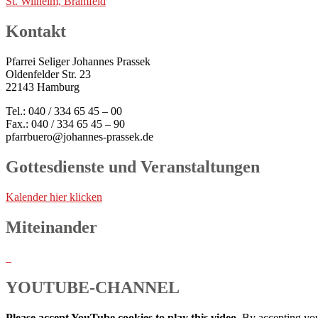
St. Wilhelm, Bramfeld
Kontakt
Pfarrei Seliger Johannes Prassek
Oldenfelder Str. 23
22143 Hamburg
Tel.: 040 / 334 65 45 – 00
Fax.: 040 / 334 65 45 – 90
pfarrbuero@johannes-prassek.de
Gottesdienste und Veranstaltungen
Kalender hier klicken
Miteinander
YOUTUBE-CHANNEL
Please accept YouTube cookies to play this video.
By accepting you 