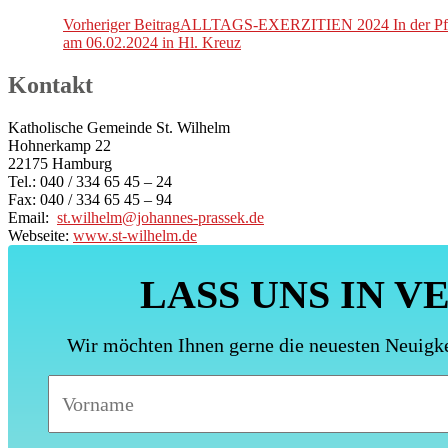
Vorheriger Beitrag
ALLTAGS-EXERZITIEN 2024 In der Pfarre
am 06.02.2024 in Hl. Kreuz
Kontakt
Katholische Gemeinde St. Wilhelm
Hohnerkamp 22
22175 Hamburg
Tel.: 040 / 334 65 45 – 24
Fax: 040 / 334 65 45 – 94
Email:
st.wilhelm@johannes-prassek.de
Webseite:
www.st-wilhelm.de
LASS UNS IN V
Wir möchten Ihnen gerne die neuesten Neuigk