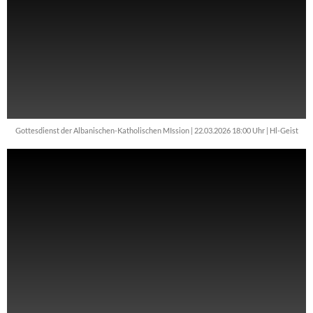
Gottesdienst der Albanischen-Katholischen MIssion | 22.03.2026 18:00 Uhr | Hl-Geist