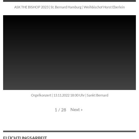
ASK THE BISHOP 2023 | St. Bernard Hamburg | Weihbischof Horst Eberlein
Orgelkonzert | 13.11.2022 18:00 Uhr | Sankt Bernard
Next
»
1
/
28
FLÜCHTLINGSARBEIT