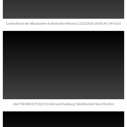
Gottesdienst der Albanischen-Katholischen MIssion | 22.03.2026 18:00 Uhr | Hl-Geist
ASK THE BISHOP 2023 | St. Bernard Hamburg | Weihbischof Horst Eberlein