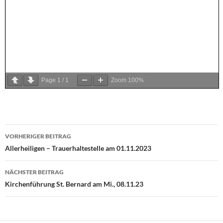
Page
1
/
1
Zoom
100%
VORHERIGER BEITRAG
Beitragsnavigation
Allerheiligen – Trauerhaltestelle am 01.11.2023
NÄCHSTER BEITRAG
Kirchenführung St. Bernard am Mi., 08.11.23