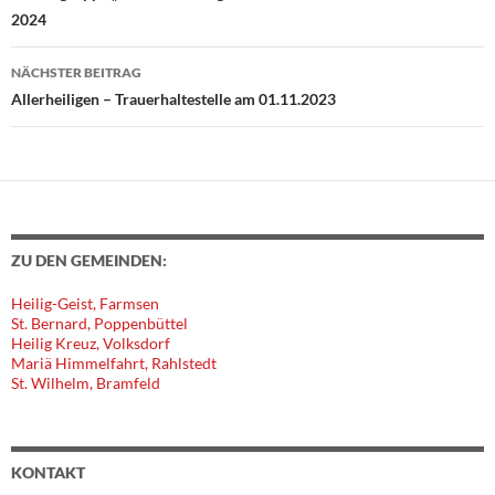
2024
NÄCHSTER BEITRAG
Allerheiligen – Trauerhaltestelle am 01.11.2023
ZU DEN GEMEINDEN:
Heilig-Geist, Farmsen
St. Bernard, Poppenbüttel
Heilig Kreuz, Volksdorf
Mariä Himmelfahrt, Rahlstedt
St. Wilhelm, Bramfeld
KONTAKT