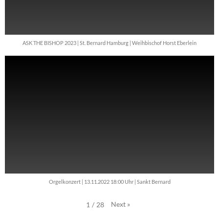
ASK THE BISHOP 2023 | St. Bernard Hamburg | Weihbischof Horst Eberlein
Orgelkonzert | 13.11.2022 18:00 Uhr | Sankt Bernard
Next
»
1
/
28