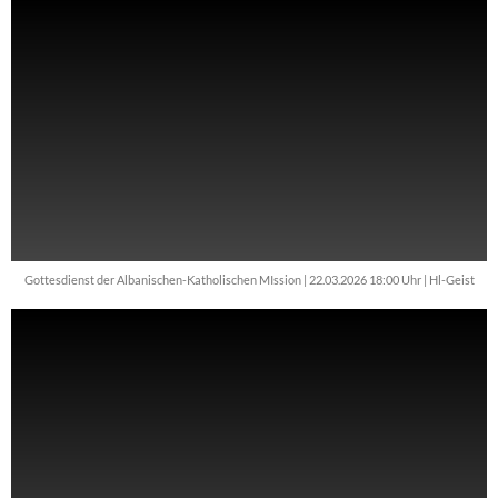
Gottesdienst der Albanischen-Katholischen MIssion | 22.03.2026 18:00 Uhr | Hl-Geist