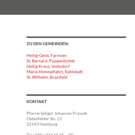
ZU DEN GEMEINDEN:
Heilig-Geist, Farmsen
St. Bernard, Poppenbüttel
Heilig Kreuz, Volksdorf
Mariä Himmelfahrt, Rahlstedt
St. Wilhelm, Bramfeld
KONTAKT
Pfarrei Seliger Johannes Prassek
Oldenfelder Str. 23
22143 Hamburg
Tel.: 040 / 334 65 45 – 00