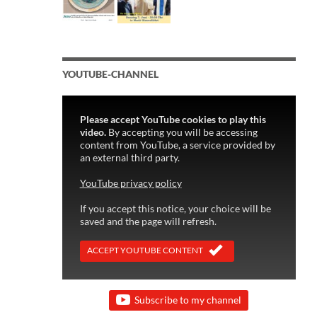
YOUTUBE-CHANNEL
Please accept YouTube cookies to play this
video.
By accepting you will be accessing
content from YouTube, a service provided by
an external third party.
YouTube privacy policy
If you accept this notice, your choice will be
saved and the page will refresh.
ACCEPT YOUTUBE CONTENT
Subscribe to my channel