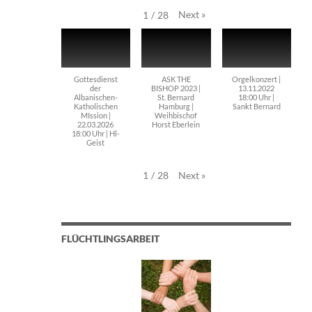
Next
»
1
/
28
Gottesdienst
ASK THE
Orgelkonzert |
der
BISHOP 2023 |
13.11.2022
Albanischen-
St. Bernard
18:00 Uhr |
Katholischen
Hamburg |
Sankt Bernard
MIssion |
Weihbischof
22.03.2026
Horst Eberlein
18:00 Uhr | Hl-
Geist
Next
»
1
/
28
FLÜCHTLINGSARBEIT