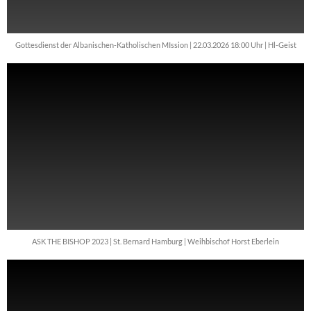
Gottesdienst der Albanischen-Katholischen MIssion | 22.03.2026 18:00 Uhr | Hl-Geist
ASK THE BISHOP 2023 | St. Bernard Hamburg | Weihbischof Horst Eberlein