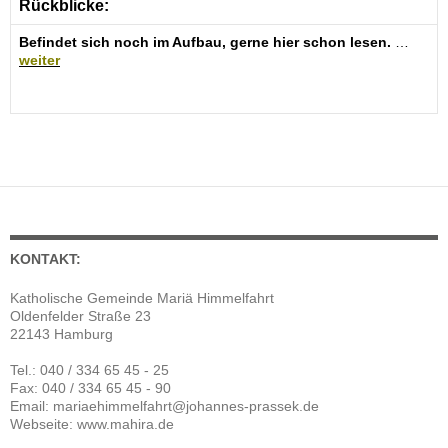
Rückblicke:
Befindet sich noch im Aufbau, gerne hier schon lesen.
…
weiter
KONTAKT:
Katholische Gemeinde Mariä Himmelfahrt
Oldenfelder Straße 23
22143 Hamburg
Tel.: 040 / 334 65 45 - 25
Fax: 040 / 334 65 45 - 90
Email: mariaehimmelfahrt@johannes-prassek.de
Webseite: www.mahira.de