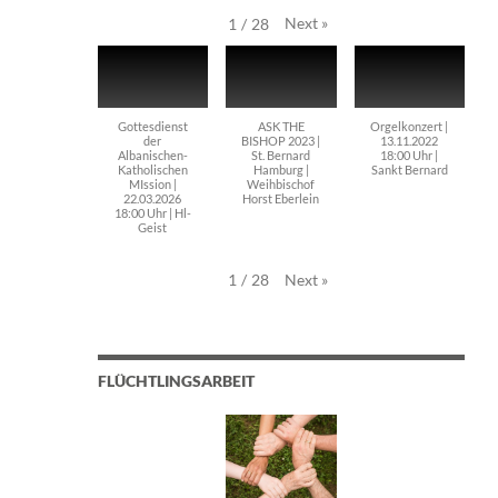
Next
»
1
/
28
Gottesdienst
ASK THE
Orgelkonzert |
der
BISHOP 2023 |
13.11.2022
Albanischen-
St. Bernard
18:00 Uhr |
Katholischen
Hamburg |
Sankt Bernard
MIssion |
Weihbischof
22.03.2026
Horst Eberlein
18:00 Uhr | Hl-
Geist
Next
»
1
/
28
FLÜCHTLINGSARBEIT