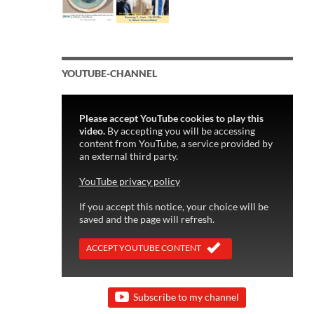
YOUTUBE-CHANNEL
Please accept YouTube cookies to play this
video.
By accepting you will be accessing
content from YouTube, a service provided by
an external third party.
YouTube privacy policy
If you accept this notice, your choice will be
saved and the page will refresh.
ACCEPT YOUTUBE CONTENT
Subscribe to my channel