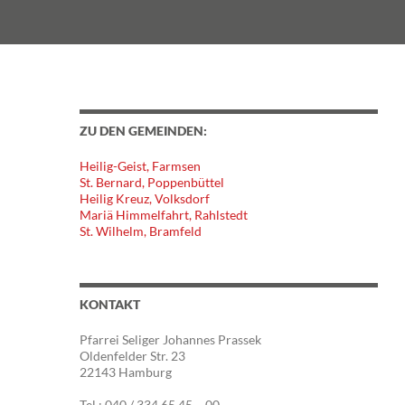
ZU DEN GEMEINDEN:
Heilig-Geist, Farmsen
St. Bernard, Poppenbüttel
Heilig Kreuz, Volksdorf
Mariä Himmelfahrt, Rahlstedt
St. Wilhelm, Bramfeld
KONTAKT
Pfarrei Seliger Johannes Prassek
Oldenfelder Str. 23
22143 Hamburg
Tel.: 040 / 334 65 45 – 00