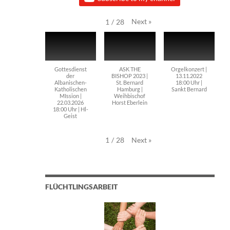
Next
»
1
/
28
Gottesdienst
ASK THE
Orgelkonzert |
der
BISHOP 2023 |
13.11.2022
Albanischen-
St. Bernard
18:00 Uhr |
Katholischen
Hamburg |
Sankt Bernard
MIssion |
Weihbischof
22.03.2026
Horst Eberlein
18:00 Uhr | Hl-
Geist
Next
»
1
/
28
FLÜCHTLINGSARBEIT