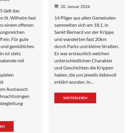
20. Januar 2026
5 lädt das
 St. Wilhelm fast
14 Pilger aus allen Gemeinden
zu einem offenen
sammelten sich am 18.1. in
ungsreichen
Sankt Bernard vor der Krippe
 ein. Für gute
und wanderten fast 20km
 und gemütliches
durch Parks und kleine Straßen.
 ist stets
Es war erstaunlich welchen
leabende mit
unterschiedlichen Charakter
und Geschichten die Krippen
spielen
haben, die uns jeweils liebevoll
it
erklärt wurden. In…
em Austausch
hnachtssingen
WEITERLESEN
nbegleitung
SEN