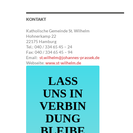
KONTAKT
Katholische Gemeinde St. Wilhelm
Hohnerkamp 22
22175 Hamburg
Tel.: 040 / 334 65 45 – 24
Fax: 040 / 334 65 45 – 94
Email:
st.wilhelm@johannes-prassek.de
Webseite:
www.st-wilhelm.de
LASS
UNS IN
VERBIN
DUNG
BLEIBE