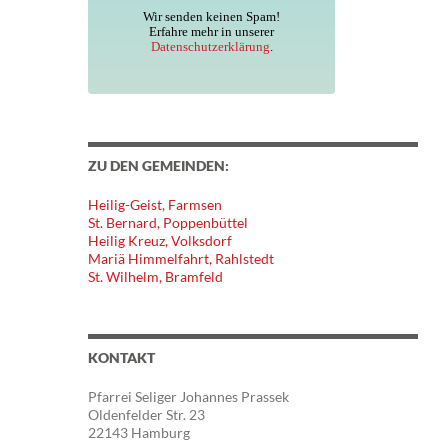
Wir senden keinen Spam!
Erfahre mehr in unserer
Datenschutzerklärung
.
ZU DEN GEMEINDEN:
Heilig-Geist, Farmsen
St. Bernard, Poppenbüttel
Heilig Kreuz, Volksdorf
Mariä Himmelfahrt, Rahlstedt
St. Wilhelm, Bramfeld
KONTAKT
Pfarrei Seliger Johannes Prassek
Oldenfelder Str. 23
22143 Hamburg