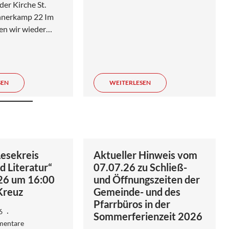
der Kirche St.
hnerkamp 22 Im
den wir wieder…
SEN
WEITERLESEN
Lesekreis
Aktueller Hinweis vom
d Literatur“
07.07.26 zu Schließ-
26 um 16:00
und Öffnungszeiten der
 Kreuz
Gemeinde- und des
Pfarrbüros in der
26
Sommerferienzeit 2026
mentare