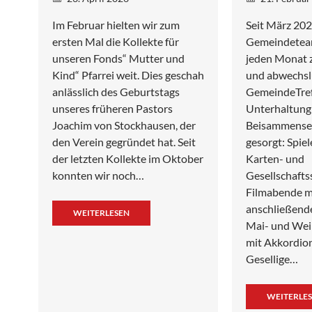
Im Februar hielten wir zum
Seit März 202
ersten Mal die Kollekte für
Gemeindeteam
unseren Fonds“ Mutter und
jeden Monat 
Kind“ Pfarrei weit. Dies geschah
und abwechsl
anlässlich des Geburtstags
GemeindeTreff
unseres früheren Pastors
Unterhaltung
Joachim von Stockhausen, der
Beisammensein
den Verein gegründet hat. Seit
gesorgt: Spie
der letzten Kollekte im Oktober
Karten- und
konnten wir noch…
Gesellschafts
Filmabende m
anschließend
WEITERLESEN
Mai- und Wei
mit Akkordio
Gesellige…
WEITERLE