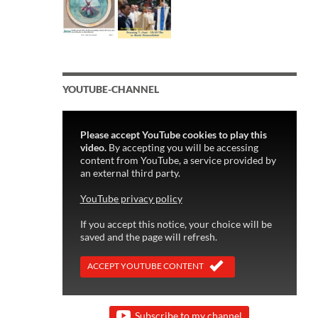
YOUTUBE-CHANNEL
Please accept YouTube cookies to play this
video.
By accepting you will be accessing
content from YouTube, a service provided by
an external third party.
YouTube privacy policy
If you accept this notice, your choice will be
saved and the page will refresh.
ACCEPT YOUTUBE CONTENT
Subscribe to my channel