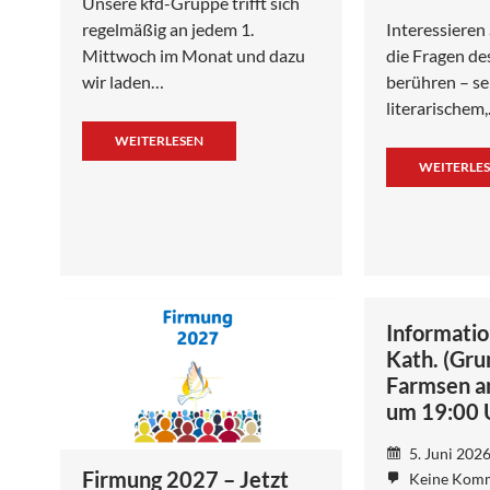
Unsere kfd-Gruppe trifft sich
regelmäßig an jedem 1.
Interessieren
Mittwoch im Monat und dazu
die Fragen d
wir laden…
berühren – sei
literarischem
WEITERLESEN
WEITERLE
Informati
Kath. (Gru
Farmsen a
um 19:00 
5. Juni 202
Firmung 2027 – Jetzt
Keine Kom