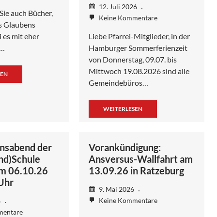
12. Juli 2026
 Sie auch Bücher,
Keine Kommentare
es Glaubens
 es mit eher
Liebe Pfarrei-Mitglieder, in der
,…
Hamburger Sommerferienzeit
von Donnerstag, 09.07. bis
Mittwoch 19.08.2026 sind alle
SEN
Gemeindebüros…
WEITERLESEN
onsabend der
Vorankündigung:
nd)Schule
Ansversus-Wallfahrt am
m 06.10.26
13.09.26 in Ratzeburg
Uhr
9. Mai 2026
Keine Kommentare
6
mentare