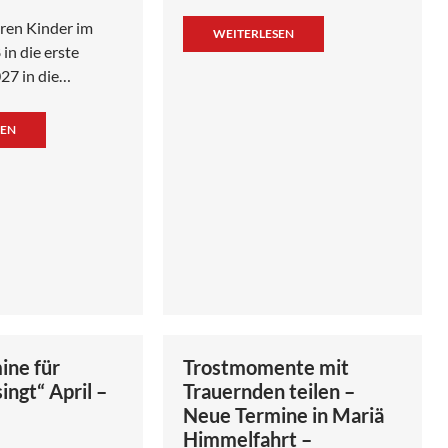
eren Kinder im
WEITERLESEN
n die erste
27 in die…
SEN
ine für
Trostmomente mit
ingt“ April –
Trauernden teilen –
Neue Termine in Mariä
Himmelfahrt –